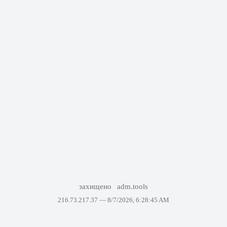
захищено
adm.tools
216.73.217.37 —
8/7/2026, 6:28:45 AM