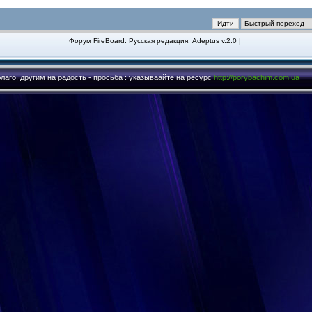
Форум FireBoard.
Русская редакция: Adeptus v.2.0 |
лаго, другим на радость - просьба : указываайте на ресурс
http://porybachim.com.ua