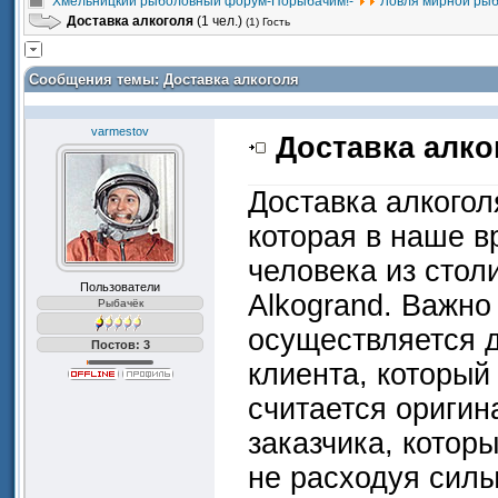
Хмельницкий рыболовный форум-Порыбачим!-
Ловля мирной ры
Доставка алкоголя
(1 чел.)
(1) Гость
Сообщения темы:
Доставка алкоголя
varmestov
Доставка алко
Доставка алкогол
которая в наше в
человека из стол
Пользователи
Alkogrand. Важно
Рыбачёк
осуществляется д
Постов: 3
клиента, который
считается оригин
заказчика, котор
не расходуя силы