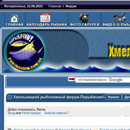
Воскресенье, 12.06.2023
Главная
Форум
Хмельницкий рыболовный форум-Порыбачим!-
Начало
Др
Добро пожаловать,
Гость
Вход
или
Регистрация
Забыли пароль?