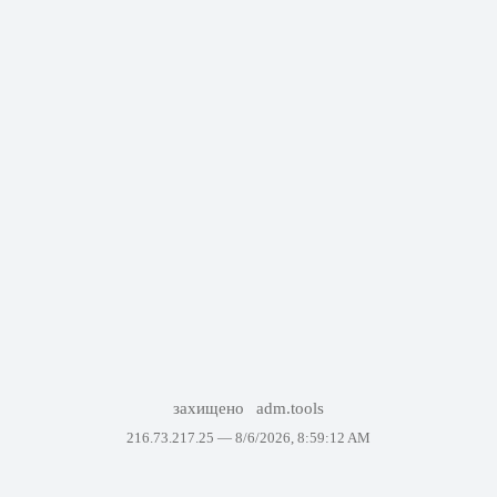
захищено
adm.tools
216.73.217.25 —
8/6/2026, 8:59:12 AM