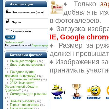
♦
Только
за
Авторизация
добавлять
из
Имя пользователя (логин)
в
фотогалерею
.
Пароль
♦
Загрузка
изобр
Запомнить меня
IE, Google chrom
Забыли логин?
♦
Размер
загруж
Нет учетной записи?
Зарегистрироваться
должен
превышат
Категории фото>>
♦
Изображения
за
Рыбацкие трофеи
( 76 )
Днестровские красоты
(
принимать
участи
87 )
Походная кухня
(готовим на природе)
( 12 )
Курьёзы на рыбалке
( 11 )
2012-Чемпионат
Хмельницкой области
"Дубово-2"
( 38 )
Самоделки для рыбалки
( 7 )
Зимняя рыбалка
( 16 )
Грибы - тихая охота
( 8 )
Наши арсеналы
( 4 )