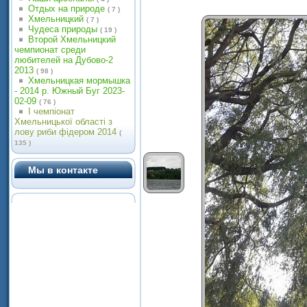
Отдых на природе
( 7 )
Хмельницкий
( 7 )
Чудеса природы
( 19 )
Второй Хмельницкий
чемпионат среди
любителей на Дубово-2
2013
( 98 )
Хмельницкая мормышка
- 2014 р. Южный Буг 2023-
02-09
( 76 )
І чемпіонат
Хмельницької області з
лову риби фідером 2014
(
135 )
Мы в контакте