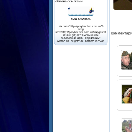
обмена
ссылками
.
код
кнопки
:
<a href="http://porybachim.com.ua">
<img
src="http://porybachim.com.ua/images/stories/Decor/porybac
Комментар
88X31.gif" alt="Хмельницкий
рыболовный клуб - Порыбачим!"
width="88" height="31" border="0"></a>