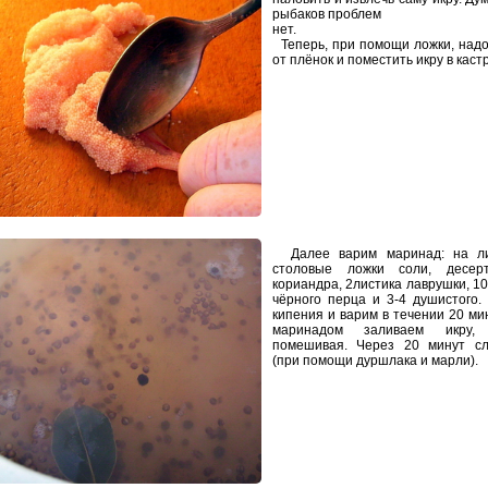
рыбаков проблем
нет.
Теперь, при помощи ложки, надо
от плёнок и поместить икру в каст
Далее варим маринад: на л
столовые ложки соли, десер
кориандра, 2листика лаврушки, 1
чёрного перца и 3-4 душистого.
кипения и варим в течении 20 ми
маринадом заливаем икру, 
помешивая. Через 20 минут сл
(при помощи дуршлака и марли).