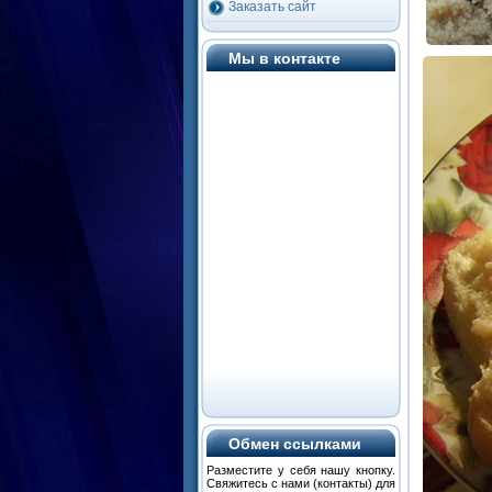
Заказать сайт
Мы в контакте
Обмен ссылками
Разместите
у
себя
нашу
кнопку
.
Свяжитесь
с
нами
(
контакты
) для