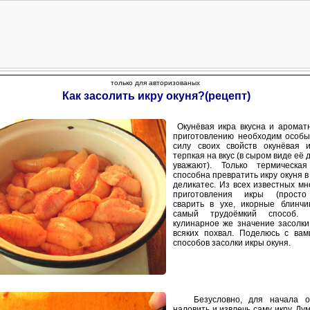
только для авторизованых
Как засолить икру окуня?(рецепт)
Окунёвая икра вкусна и аромат
приготовлению необходим особы
силу своих свойств окунёвая 
терпкая на вкус (в сыром виде её 
уважают). Только термическая
способна превратить икру окуня 
деликатес. Из всех известных мн
приготовления икры (просто
сварить в ухе, икорные блинчик
самый трудоёмкий способ. 
кулинарное же значение засолк
всяких похвал. Поделюсь с ва
способов засолки икры окуня.
Безусловно, для начала ок
наловить и извлечь саму икру. Дум