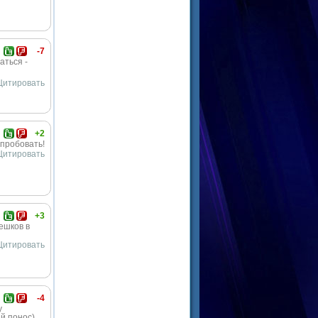
-7
аться -
Цитировать
+2
опробовать!
Цитировать
+3
ешков в
Цитировать
-4
у
й понос).