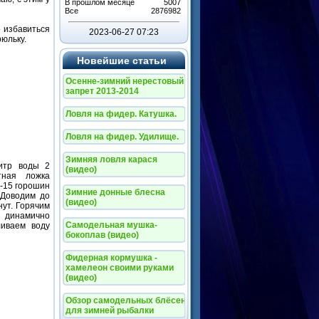
В прошлом месяце
5007
Все
2876982
 избавиться
2023-06-27 07:23
рюльку.
Новейшие статьи
Осенне-зимний нерестовый
запрет 2013-2014
Ловля на фидер. Катушка.
Ловля на фидер. Удилище.
Зимняя ловля карася
итр воды 2
(видео)
тная ложка
0-15 горошин
Зимние донные блесна
 Доводим до
(видео)
нут. Горячим
динамично
Самодельная мушка-
иваем воду
бокоплав (видео)
Фидерная кормушка -
хамелеон своими руками
(видео)
Обзор самодельных блёсен
для зимней рыбалки