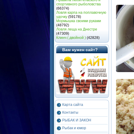
Правила любительского и
спортивного рыболовства
(66374)
Ловля карпа на поплавочную
удочку
(59178)
Мормышка своими руками
(48792)
Ловля леща на Днестре
(47309)
Клинч ( двойной )
(42828)
Вам нужен сайт?
Карта сайта
Контакты
РЫБАК И ЗАКОН
Рыбак и юмор