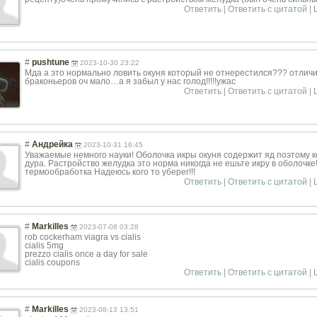
Ответить
|
Ответить с цитатой
|
#
pushtune
2023-10-30 23:22
Мда а это нормально ловить окуня который не отнерестился??? отличи
браконьеров оч мало…а я забыл у нас голод!!!!!ужас
Ответить
|
Ответить с цитатой
|
#
Андрейка
2023-10-31 16:45
Уважаемые немного науки! Оболочка икры окуня содержит яд поэтому 
дура. Растройство желудка это норма никогда не ешьте икру в оболочке!
термообработка Надеюсь кого то уберег!!!
Ответить
|
Ответить с цитатой
|
#
Markilles
2023-07-08 03:28
rob cockerham viagra vs cialis
cialis 5mg
prezzo cialis once a day for sale
cialis coupons
Ответить
|
Ответить с цитатой
|
#
Markilles
2023-08-13 13:51