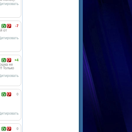
Цитировать
-7
й от
Цитировать
+4
кошка не
!! Только
Цитировать
0
Цитировать
0