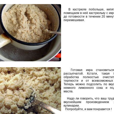
В кастрюле побольше, кипя
помещаем в неё кастрюльку с икр
до готовности в течении 20 мину
перемешивая.
Готовая икра становитьс
рассыпчатой. Кстати, такая т
обработка полностью очист
терпкости и от всевозможных 
Теперь можно подсолить по вкус
немного лимонного сока и под
масла.
Надо ли говорить, что ваш труд
вкуснейшим произведением 
кулинарии.
Попробуйте, и вам понравится !