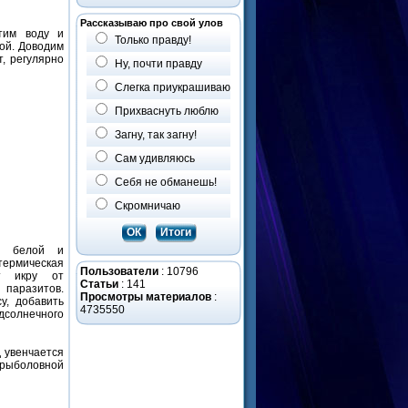
Рассказываю про свой улов
тим воду и
Только правду!
ой. Доводим
т, регулярно
Ну, почти правду
Слегка приукрашиваю
Прихваснуть люблю
Загну, так загну!
Сам удивляюсь
Себя не обманешь!
Скромничаю
я белой и
ермическая
Пользователи
: 10796
ит икру от
Статьи
: 141
паразитов.
Просмотры материалов
:
у, добавить
4735550
солнечного
 увенчается
рыболовной