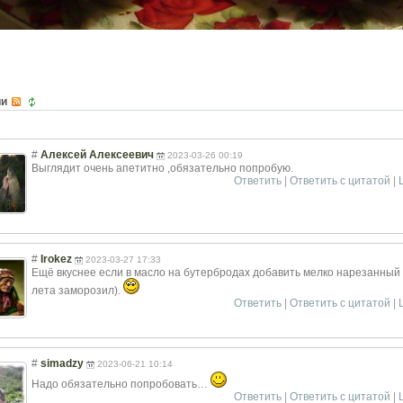
him-
ии
#
Алексей Алексеевич
2023-03-26 00:19
Выглядит очень апетитно ,обязательно попробую.
Ответить
|
Ответить с цитатой
|
#
Irokez
2023-03-27 17:33
Ещё вкуснее если в масло на бутербродах добавить мелко нарезанный
лета заморозил).
Ответить
|
Ответить с цитатой
|
#
simadzy
2023-06-21 10:14
Надо обязательно попробовать…
Ответить
|
Ответить с цитатой
|