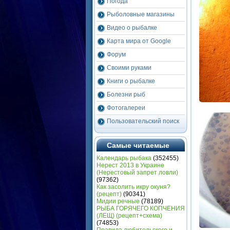
Погода
Рыболовные магазины
Видео о рыбалке
Карта мира от Google
Форум
Своими руками
Книги о рыбалке
Болезни рыб
Фотогалереи
Пользовательский поиск
Самые читаемые
Календарь рыбака
(352455)
Нерест 2013 в Украине
(Heрестовый запрет ловли)
(97362)
Как засолить икру окуня?
(рецепт)
(90341)
Мидии речные
(78189)
РЫБА ГОРЯЧЕГО КОПЧЕНИЯ
(ЛЕЩ) (рецепт+схема)
(74853)