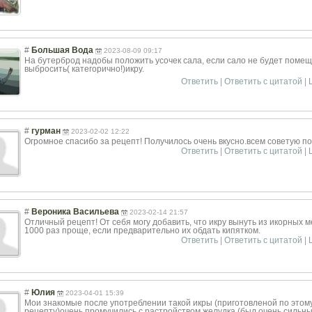
#
Большая Вода
2023-08-09 09:17
На бутерброд надобы положить усочек сала, если сало не будет помещ
выбросить( категорично!)ик
ру.
Ответить
|
Ответить с цитатой
|
#
гурман
2023-02-02 12:22
Огромное спасибо за рецепт! Получилось очень вкусно.всем советую п
Ответить
|
Ответить с цитатой
|
#
Вероника Васильева
2023-02-14 21:57
Отличный рецепт! От себя могу добавить, что икру вынуть из икорных м
1000 раз проще, если предварительно их обдать кипятком.
Ответить
|
Ответить с цитатой
|
#
Юлия
2023-04-01 15:39
Мои знакомые после употреблении такой икры (приготовленой по этом
рецепту)очень промучились с растройством желудка (был очень сильны