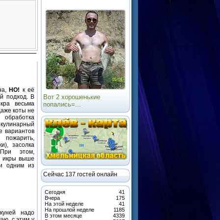
на,
НО!
к её
й подход. В
Вот 2 хорошенькие
икра весьма
попались=...
даже коты не
 обработка
в кулинарный
е вариантов
 пожарить,
и), засолка
При этом,
и икры выше
ми одним из
Сейчас 137 гостей онлайн
Сегодня
41
Вчера
175
На этой неделе
41
На прошлой неделе
1185
уней надо
В этом месяце
4339
аю, с этим у