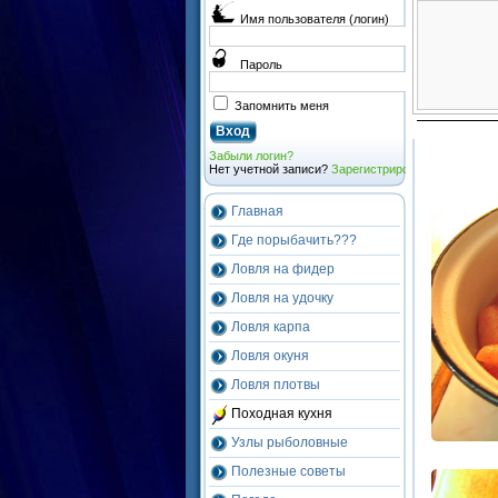
Имя пользователя (логин)
Пароль
Запомнить меня
Забыли логин?
Нет учетной записи?
Зарегистрироваться
Главная
Где порыбачить???
Ловля на фидер
Ловля на удочку
Ловля карпа
Ловля окуня
Ловля плотвы
Походная кухня
Узлы рыболовные
Полезные советы