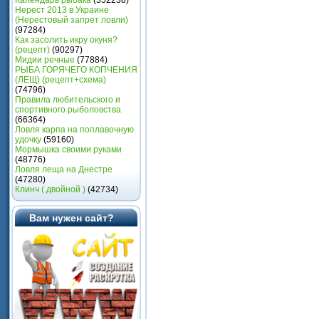
Календарь рыбака
(352238)
Нерест 2013 в Украине
(Heрестовый запрет ловли)
(97284)
Как засолить икру окуня?
(рецепт)
(90297)
Мидии речные
(77884)
РЫБА ГОРЯЧЕГО КОПЧЕНИЯ
(ЛЕЩ) (рецепт+схема)
(74796)
Правила любительского и
спортивного рыболовства
(66364)
Ловля карпа на поплавочную
удочку
(59160)
Мормышка своими руками
(48776)
Ловля леща на Днестре
(47280)
Клинч ( двойной )
(42734)
Вам нужен сайт?