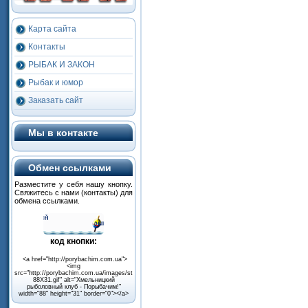
Карта сайта
Контакты
РЫБАК И ЗАКОН
Рыбак и юмор
Заказать сайт
Мы в контакте
Обмен ссылками
Разместите
у
себя
нашу
кнопку
.
Свяжитесь
с
нами
(
контакты
) для
обмена
ссылками
.
код
кнопки
:
<a href="http://porybachim.com.ua">
<img
src="http://porybachim.com.ua/images/stories/Decor/porybachim-
88X31.gif" alt="Хмельницкий
рыболовный клуб - Порыбачим!"
width="88" height="31" border="0"></a>