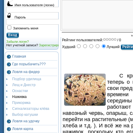
Имя пользователя (логин)
Пароль
Запомнить меня
т
Рейтинг пользователей:
/ 0
Забыли логин?
Нет учетной записи?
Зарегистрироваться
Худший
Лучший
Главная
Где порыбачить???
Ловля на фидер
C кр
Подбор удилища
теперь о
Лещ и Днестр
свои пред
Оснастки
времени
Наживка
середины
Прикормка
работают 
Сигнализаторы клёва
навозный червь, опарыш, с
Выбор катушки
перейти на растительные (
Ловля на удочку
хлеба и т.д. ). И всё же н
Ловля карпа
наживок, поскольку кто е