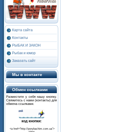
Карта сайта
Контакты
РЫБАК И ЗАКОН
Рыбак и юмор
Заказать сайт
Мы в контакте
Обмен ссылками
Разместите
у
себя
нашу
кнопку
.
Свяжитесь
с
нами
(
контакты
) для
обмена
ссылками
.
код
кнопки
:
<a href="http://porybachim.com.ua">
<img