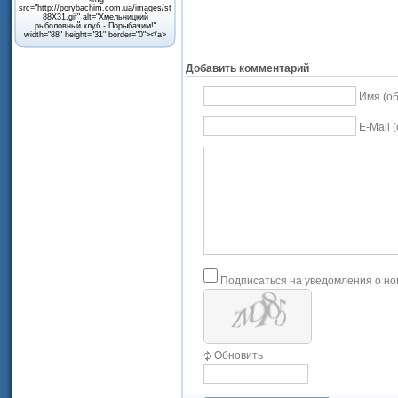
src="http://porybachim.com.ua/images/stories/Decor/porybachim-
88X31.gif" alt="Хмельницкий
рыболовный клуб - Порыбачим!"
width="88" height="31" border="0"></a>
Добавить комментарий
Имя (о
E-Mail 
Подписаться на уведомления о н
Обновить