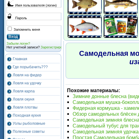
Имя пользователя (логин)
Пароль
Запомнить меня
Забыли логин?
Нет учетной записи?
Зарегистрироваться
Самодельная 
Главная
из
Где порыбачить???
Ловля на фидер
Ловля на удочку
Похожие материалы:
Ловля карпа
Зимние донные блесна (вид
Ловля окуня
Самодельная мушка-бокопла
Фидерная кормушка - хамел
Ловля плотвы
Обзор самодельных блёсен 
Походная кухня
Самодельная зимняя блесн
Узлы рыболовные
Самодельный тубус для тра
Самодельная зимняя удочка
Полезные советы
Простая Самодельная бомба