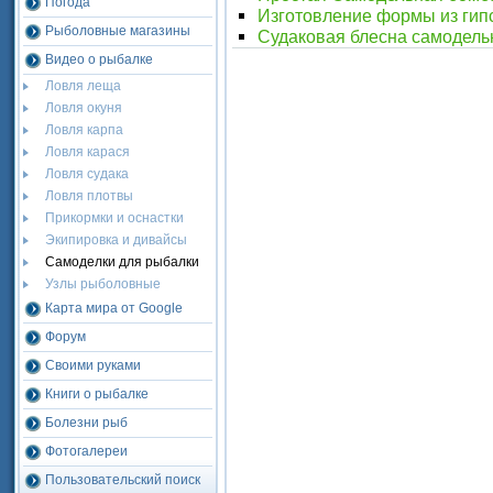
Погода
Изготовление формы из гипс
Рыболовные магазины
Судаковая блесна самодель
Видео о рыбалке
Ловля леща
Ловля окуня
Ловля карпа
Ловля карася
Ловля судака
Ловля плотвы
Прикормки и оснастки
Экипировка и дивайсы
Самоделки для рыбалки
Узлы рыболовные
Карта мира от Google
Форум
Своими руками
Книги о рыбалке
Болезни рыб
Фотогалереи
Пользовательский поиск