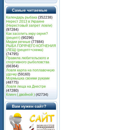
Самые читаемые
Календарь рыбака
(352238)
Нерест 2013 в Украине
(Heрестовый запрет ловли)
(97284)
Как засолить икру окуня?
(рецепт)
(90296)
Мидии речные
(77884)
РЫБА ГОРЯЧЕГО КОПЧЕНИЯ
(ЛЕЩ) (рецепт+схема)
(74795)
Правила любительского и
спортивного рыболовства
(66364)
Ловля карпа на поплавочную
удочку
(59160)
Мормышка своими руками
(48775)
Ловля леща на Днестре
(47280)
Клинч ( двойной )
(42734)
Вам нужен сайт?